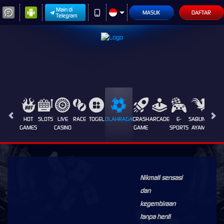
Main di
MASUK
DAFTAR
Telegram
HOT
SLOTS
LIVE
RACE
TOGEL
OLAHRAGA
CRASH
ARCADE
E-
SABUNG
PROM
GAMES
CASINO
GAME
SPORTS
AYAM
Nikmati sensasi
dan
kegembiraan
tanpa henti