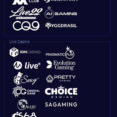
Live Casino