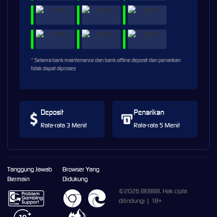
* Selama bank maintenance dan bank offline deposit dan penarikan
tidak dapat diproses
Deposit
Penarikan
Rata-rata 3 Menit
Rata-rata 5 Menit
Tanggung Jawab
Browser Yang
Bermain
Didukung
©2026 BEB88. Hak cipta
dilindungi | 18+