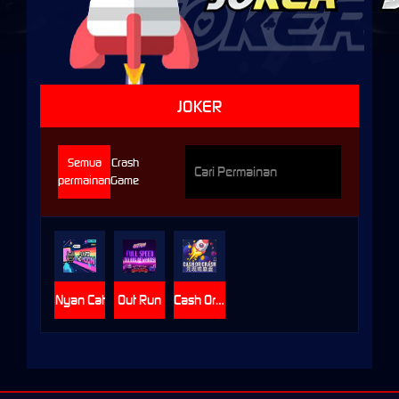
JOKER
Semua
Crash
permainan
Game
Nyan Cat
Out Run
Cash Or Crash