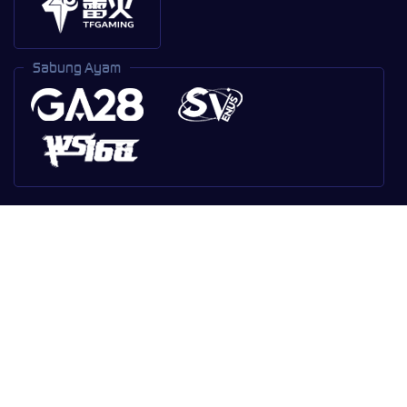
Sabung Ayam