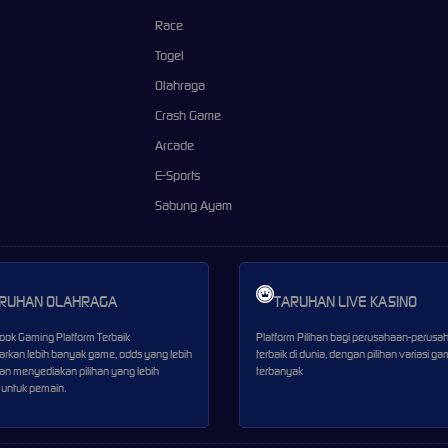
Race
Togel
Olahraga
Crash Game
Arcade
E-Sports
Sabung Ayam
RUHAN OLAHRAGA
TARUHAN LIVE KASINO
ook Gaming Platform Terbaik
Platform Pilihan bagi perusahaan-perusa
kan lebih banyak game, odds yang lebih
terbaik di dunia, dengan pilihan variasi g
 dan menyediakan pilihan yang lebih
terbanyak
untuk pemain.