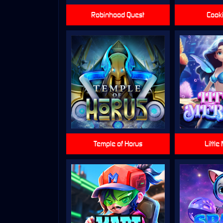
Robinhood Quest
Cook
Temple of Horus
Littl