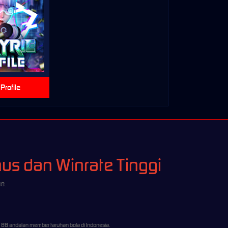
Profile
us dan Winrate Tinggi
18.
 88 andalan member taruhan bola di Indonesia.