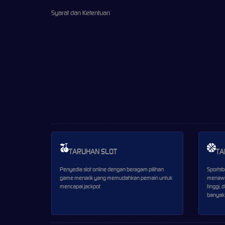
Syarat dan Ketentuan
TARUHAN SLOT
TA
Penyedia slot online dengan beragam pilihan
Sportsb
game menarik yang memudahkan pemain untuk
menawar
mencapai jackpot
tinggi,
banyak 