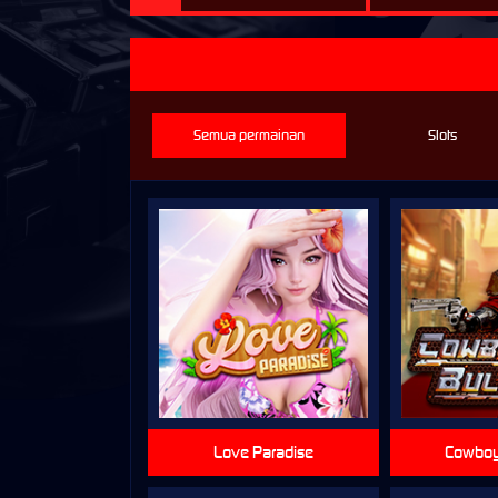
Semua permainan
Slots
Love Paradise
Cowboy