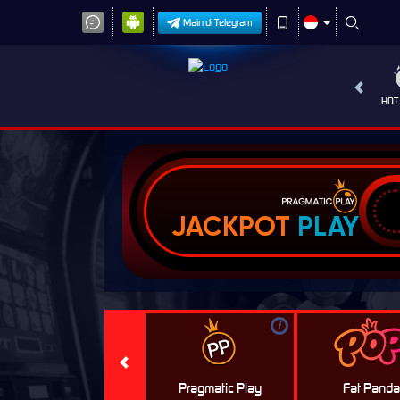
Main di Telegram
HOT
JACKPOT
PLAY
i
Pragmatic Play
Fat Pand