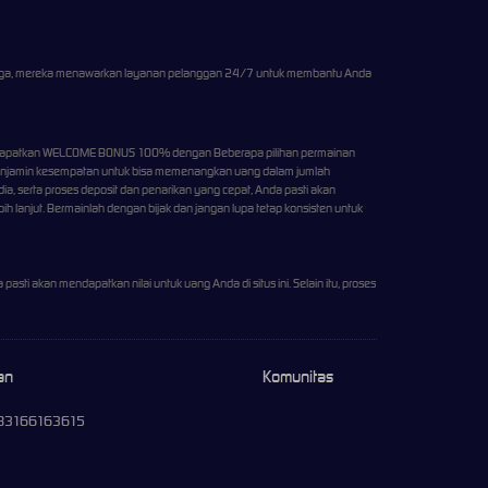
pat. Juga, mereka menawarkan layanan pelanggan 24/7 untuk membantu Anda
ga mendapatkan WELCOME BONUS 100% dengan Beberapa pilihan permainan
gi juga menjamin kesempatan untuk bisa memenangkan uang dalam jumlah
, serta proses deposit dan penarikan yang cepat, Anda pasti akan
bih lanjut. Bermainlah dengan bijak dan jangan lupa tetap konsisten untuk
sti akan mendapatkan nilai untuk uang Anda di situs ini. Selain itu, proses
an
Komunitas
83166163615