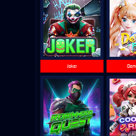
Joker
Dem