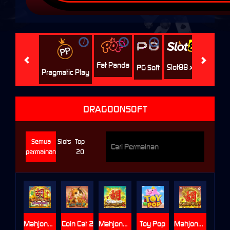
i
i
i
i
i
Facha
Fat Panda
Slot88 x PP
PG Soft
Pragmatic Play
DRAGOONSOFT
Semua
Slots
Top
permainan
20
Mahjong Win
Coin Cat 2
Mahjong Win 2
Toy Pop
Mahjong Win 3