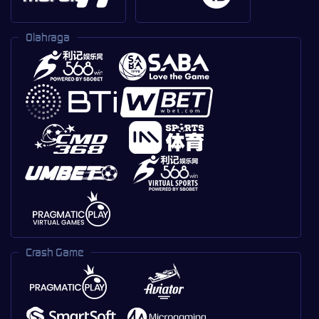
Olahraga
Crash Game